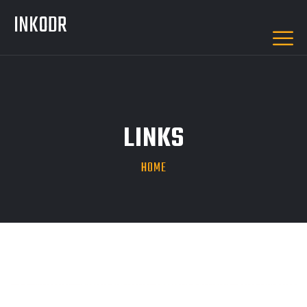
INKODR
LINKS
HOME
\u0e1a\u0e32\u0e04\u0e32\u0e23\u0e48\u0e32
\u0e02\u0e32\u0e22\u0e1a\u0e38\u0e2b\u0e23\u0e
iqos
\u0e40\u0e27\u0e47\u0e1a\u0e41\u0e17\u0e07\u0e1