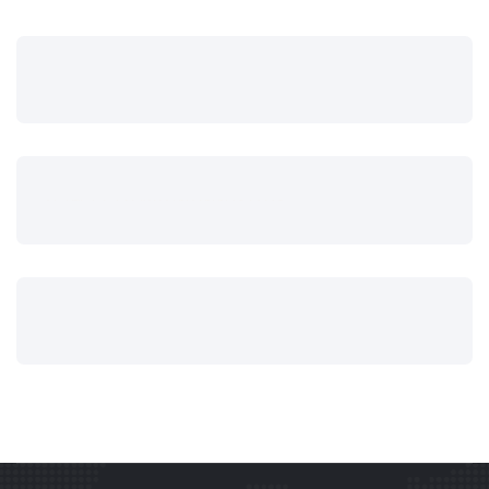
บาคาร่า
แทงบอลออนไลน์